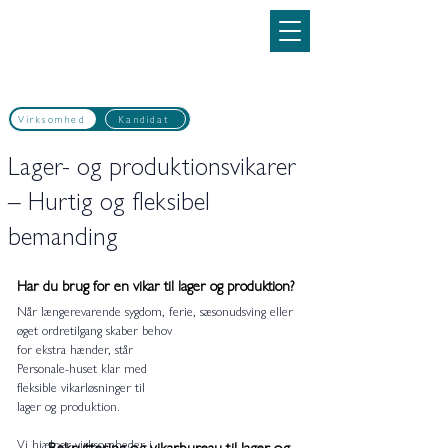
Personale-huset
69160500
Virksomhed
Kandidat
Lager- og produktionsvikarer
– Hurtig og fleksibel
bemanding
Har du brug for en vikar til lager og produktion?
Når længerevarende sygdom, ferie, sæsonudsving eller
øget ordretilgang skaber behov
for ekstra hænder, står
Personale-huset klar med
fleksible vikarløsninger til
lager og produktion.
Vi hjælper virksomheder i
Rekruttering og vikarbureau til lager og