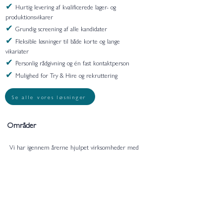
✔
Hurtig levering af kvalificerede lager- og
produktionsvikarer
✔
Grundig screening af alle kandidater
✔
Fleksible løsninger til både korte og lange
vikariater
✔
Personlig rådgivning og én fast kontaktperson
✔
Mulighed for Try & Hire og rekruttering
Se alle vores løsninger
Områder
Vi har igennem årerne hjulpet virksomheder med
lager og logistik vikarer samt produktionsmedarbejdere i
hele Danmark.
Herunder kan du se et lille udsnit af de
byer, hvor vi servicerer vores kunder:
København
Hillerød
Hvidovre
Birkerød