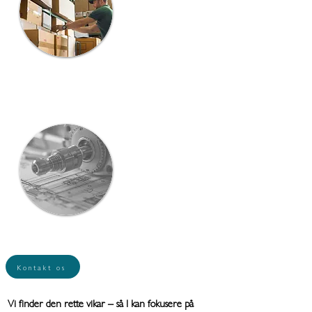
Pluk og pak
Varemodtagelse
Vareforsendelse
Lageroperatører
Logistikmedarbejdere
Lagerkoordinatorer
Produktion
Produktionsvikarer
Procesoperatører
Teamledere
Produktionsassistenter
Operatører til
produktionslinjer
Kontakt os
Vi finder den rette vikar – så I kan fokusere på