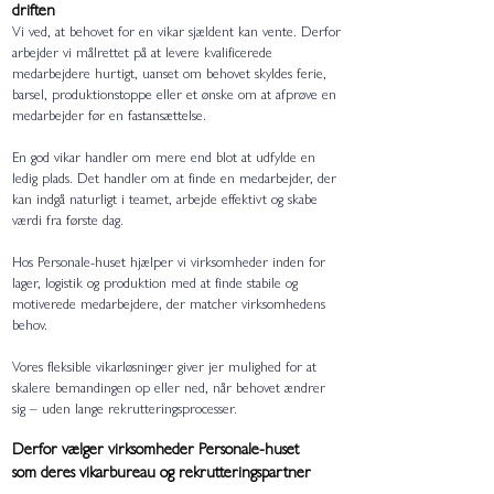
driften
Vi ved, at behovet for en vikar sjældent kan vente. Derfor
arbejder vi målrettet på at levere kvalificerede
medarbejdere hurtigt, uanset om behovet skyldes ferie,
barsel, produktionstoppe eller et ønske om at afprøve en
medarbejder før en fastansættelse.
En god vikar handler om mere end blot at udfylde en
ledig plads. Det handler om at finde en medarbejder, der
kan indgå naturligt i teamet, arbejde effektivt og skabe
værdi fra første dag.​
Hos Personale-huset hjælper vi virksomheder inden for
lager, logistik og produktion med at finde stabile og
motiverede medarbejdere, der matcher virksomhedens
behov.
​​Vores fleksible vikarløsninger giver jer mulighed for at
skalere bemandingen op eller ned, når behovet ændrer
sig – uden lange rekrutteringsprocesser.
Derfor vælger virksomheder Personale-huset
som deres vikarbureau og rekrutteringspartner