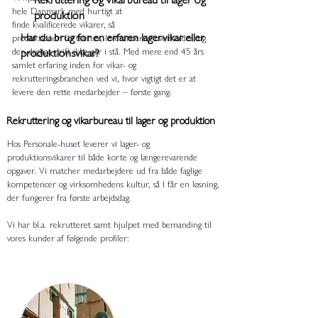
hele Danmark med hurtigt at
produktion
finde kvalificerede vikarer, så
Har du brug for en erfaren lagervikar eller
produktionen fortsætter, leverancerne overholdes, og
den daglige drift ikke går i stå. Med mere end 45 års
produktionsvikar?
samlet erfaring inden for vikar- og
rekrutteringsbranchen ved vi, hvor vigtigt det er at
levere den rette medarbejder – første gang.
Rekruttering og vikarbureau til lager og produktion
Hos Personale-huset leverer vi lager- og
produktionsvikarer til både korte og længerevarende
opgaver.
Vi matcher medarbejdere ud fra både faglige
kompetencer og virksomhedens kultur, så I får en løsning,
der fungerer fra første arbejdsdag.
Vi har bl.a. rekrutteret samt hjulpet med bemanding til
vores kunder af følgende profiler:
Lager og logistik
Lagervikarer
T
ruckførere med
truckcertifikat